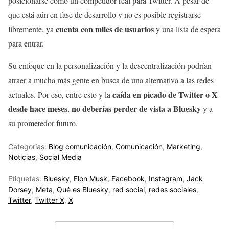
posicionarse como un competidor real para Twitter. A pesar de
que está aún en fase de desarrollo y no es posible registrarse
cuenta con miles de usuarios
libremente, ya
y una lista de espera
para entrar.
Su enfoque en la personalización y la descentralización podrían
atraer a mucha más gente en busca de una alternativa a las redes
caída en picado de Twitter o X
actuales. Por eso, entre esto y la
desde hace meses
no deberías perder de vista a Bluesky
,
y a
su prometedor futuro.
Categorías:
Blog comunicación
,
Comunicación
,
Marketing
,
Noticias
,
Social Media
Etiquetas:
Bluesky
,
Elon Musk
,
Facebook
,
Instagram
,
Jack
Dorsey
,
Meta
,
Qué es Bluesky
,
red social
,
redes sociales
,
Twitter
,
Twitter X
,
X