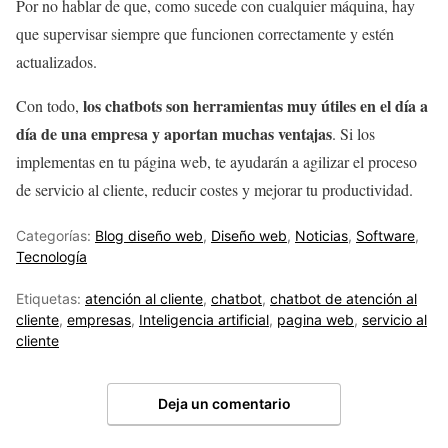
Por no hablar de que, como sucede con cualquier máquina, hay
que supervisar siempre que funcionen correctamente y estén
actualizados.
los chatbots son herramientas muy útiles en el día a
Con todo,
día de una empresa y aportan muchas ventajas
. Si los
implementas en tu página web, te ayudarán a agilizar el proceso
de servicio al cliente, reducir costes y mejorar tu productividad.
Categorías:
Blog diseño web
,
Diseño web
,
Noticias
,
Software
,
Tecnología
Etiquetas:
atención al cliente
,
chatbot
,
chatbot de atención al
cliente
,
empresas
,
Inteligencia artificial
,
pagina web
,
servicio al
cliente
Deja un comentario