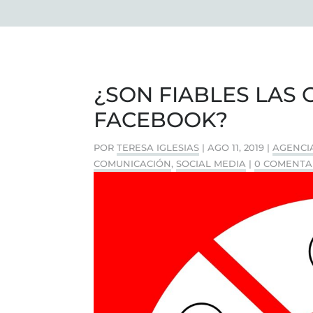
¿SON FIABLES LAS 
FACEBOOK?
POR
TERESA IGLESIAS
|
AGO 11, 2019
|
AGENCI
COMUNICACIÓN
,
SOCIAL MEDIA
|
0 COMENTA