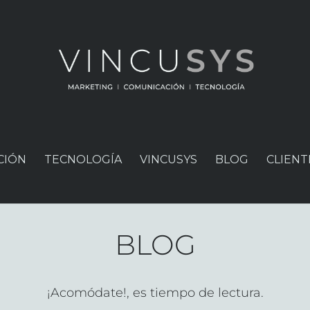
CIÓN
TECNOLOGÍA
VINCUSYS
BLOG
CLIENT
BLOG
¡Acomódate!, es tiempo de lectura.