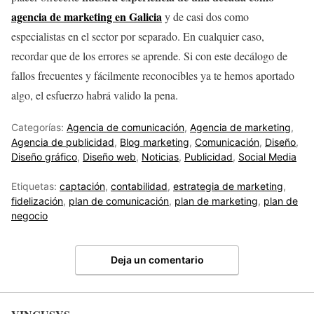
agencia de marketing en Galicia
y de casi dos como
especialistas en el sector por separado. En cualquier caso,
recordar que de los errores se aprende. Si con este decálogo de
fallos frecuentes y fácilmente reconocibles ya te hemos aportado
algo, el esfuerzo habrá valido la pena.
Categorías:
Agencia de comunicación
,
Agencia de marketing
,
Agencia de publicidad
,
Blog marketing
,
Comunicación
,
Diseño
,
Diseño gráfico
,
Diseño web
,
Noticias
,
Publicidad
,
Social Media
Etiquetas:
captación
,
contabilidad
,
estrategia de marketing
,
fidelización
,
plan de comunicación
,
plan de marketing
,
plan de
negocio
Deja un comentario